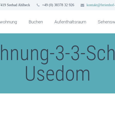
7419 Seebad Ahlbeck
+49 (0) 38378 32 926
kontakt@ferienhof-
nwohnung
Buchen
Aufenthaltsraum
Sehenswü
hnung-3-3-Schu
Usedom