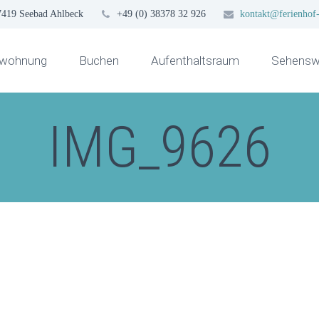
7419 Seebad Ahlbeck
+49 (0) 38378 32 926
kontakt@ferienhof-
nwohnung
Buchen
Aufenthaltsraum
Sehenswü
IMG_9626