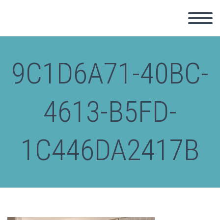
9C1D6A71-40BC-
4613-B5FD-
1C446DA2417B