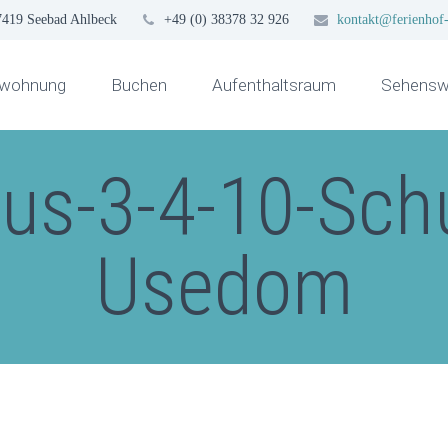
7419 Seebad Ahlbeck
+49 (0) 38378 32 926
kontakt@ferienhof-
nwohnung
Buchen
Aufenthaltsraum
Sehenswü
us-3-4-10-Schu
Usedom