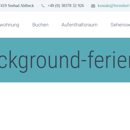
7419 Seebad Ahlbeck
+49 (0) 38378 32 926
kontakt@ferienhof-
nwohnung
Buchen
Aufenthaltsraum
Sehenswü
ckground-feri