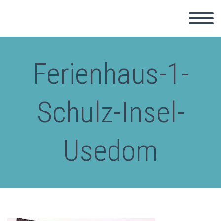
Ferienhaus-1-
Schulz-Insel-
Usedom