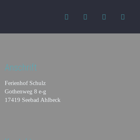
Anschrift
Ferienhof Schulz
Gothenweg 8 e-g
17419 Seebad Ahlbeck